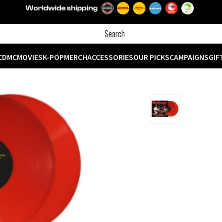
CD
MC
MOVIES
K-POP
MERCH
ACCESSORIES
OUR PICKS
CAMPAIGNS
GIF