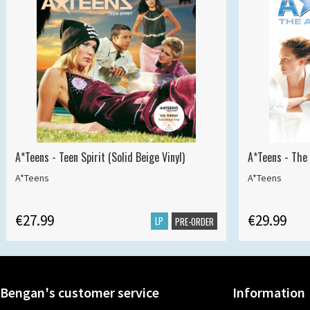
A*Teens - Teen Spirit (Solid Beige Vinyl)
A*Teens - The 
A*Teens
A*Teens
€27.99
€29.99
LP
PRE-ORDER
Bengan's customer service
Information