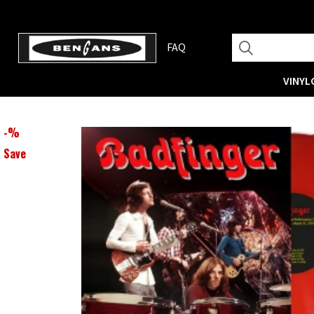
FAQ
VINYL
-
%
Save