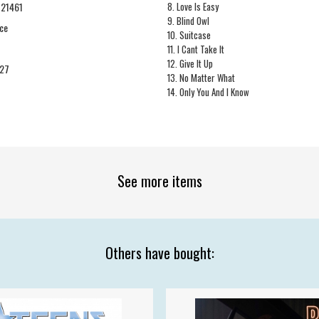
21461
8. Love Is Easy
9. Blind Owl
ce
10. Suitcase
11. I Cant Take It
12. Give It Up
27
13. No Matter What
14. Only You And I Know
See more items
Others have bought: